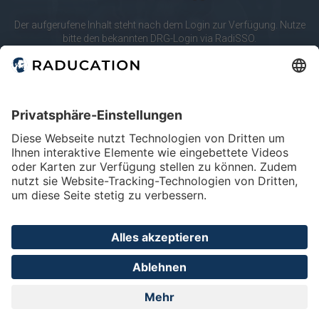
10
20
merken
Der aufgerufene Inhalt steht nach dem Login zur Verfügung. Nutze
bitte den bekannten DRG-Login via RadiSSO.
Körperregionen
RadiSSO
Login-Info
Abdomen
Lunge & Pleura
Mamma
Modalitäten
Angio
CT
Mammo
Home
FAQ
Impressum
Datenschutz
Privatsphäre - Einstellungen