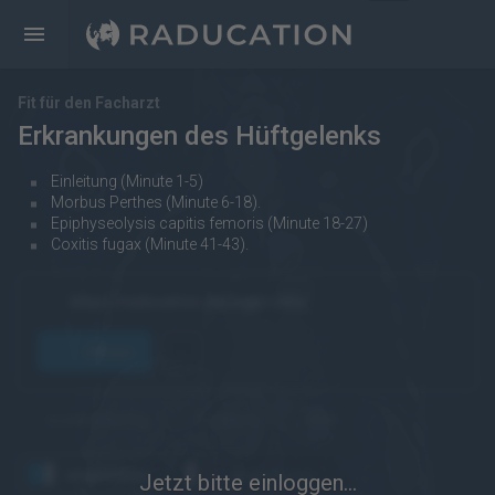
Fit für den Facharzt
Erkrankungen des Hüftgelenks
Einleitung (Minute 1-5)
Morbus Perthes (Minute 6-18).
Epiphyseolysis capitis femoris (Minute 18-27)
Coxitis fugax (Minute 41-43).
https://raducation.de/login-info/
öffnen
kostenpflichtig
Englisch
eRef
angesehen
wiederholen
Jetzt bitte einloggen...