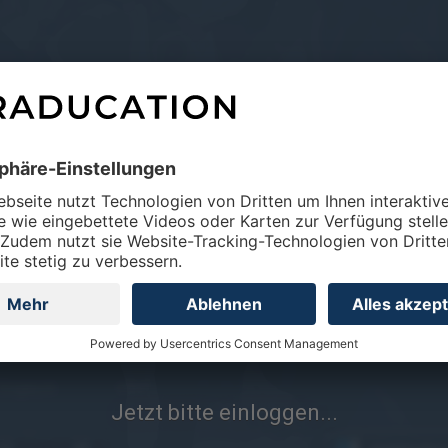
de/login-info/
Englisch
eRef
Jetzt bitte einloggen...