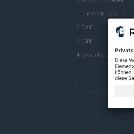
d. Thermoablation
2. TACE
3. TARE
4. Systemtherapie
https://raducation.
kostenpflichtig