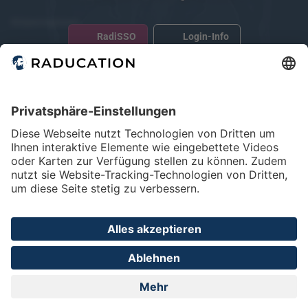
Körperregionen
RadiSSO
Login-Info
Abdomen
Lunge & Pleura
Mamma
Modalitäten
Angio
CT
Mammo
Home
FAQ
Impressum
Datenschutz
Privatsphäre - Einstellungen