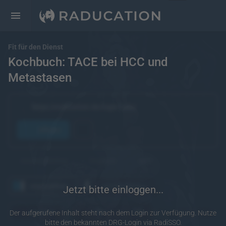
Fit für den Dienst
Kochbuch: TACE bei HCC und
Metastasen
https://raducation.de/login-info/
öffnen
kostenpflichtig
Englisch
eRef
angesehen
wiederholen
Jetzt bitte einloggen...
10
20
merken
Der aufgerufene Inhalt steht nach dem Login zur Verfügung. Nutze
bitte den bekannten DRG-Login via RadiSSO.