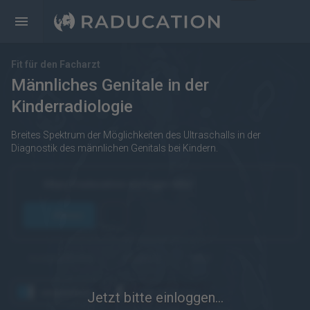
Fit für den Facharzt
Männliches Genitale in der
Kinderradiologie
Breites Spektrum der Möglichkeiten des Ultraschalls in der
Diagnostik des männlichen Genitals bei Kindern.
https://raducation.de/login-info/
öffnen
kostenpflichtig
Englisch
eRef
angesehen
wiederholen
Jetzt bitte einloggen...