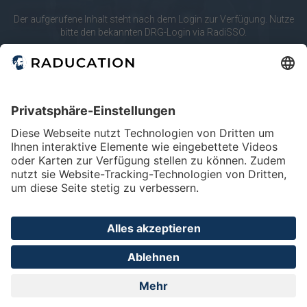
10
20
merken
Der aufgerufene Inhalt steht nach dem Login zur Verfügung. Nutze
bitte den bekannten DRG-Login via RadiSSO.
Körperregionen
RadiSSO
Login-Info
Abdomen
Lunge & Pleura
Mamma
Modalitäten
Angio
CT
Mammo
Home
FAQ
Impressum
Datenschutz
Privatsphäre - Einstellungen