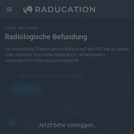
Fit für den Dienst
Radiologische Befundung
Der Arbeitskreis "Radiologische Befundung" der DRG hat auf dieser
Seite und ihren Unterseiten Material zur (strukturierten)
radiologischen Befundung bereitgestellt.
https://raducation.de/login-info/
öffnen
kostenpflichtig
Englisch
eRef
angesehen
wiederholen
Jetzt bitte einloggen...