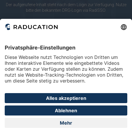
10
20
merken
Der aufgerufene Inhalt steht nach dem Login zur Verfügung. Nutze
bitte den bekannten DRG-Login via RadiSSO.
Körperregionen
RadiSSO
Login-Info
Abdomen
Lunge & Pleura
Mamma
Modalitäten
Angio
CT
Mammo
Home
FAQ
Impressum
Datenschutz
Privatsphäre - Einstellungen