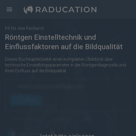
Fit für den Facharzt
Röntgen Einstelltechnik und
Einflussfaktoren auf die Bildqualität
Dieses Buchkapitel bietet einen kompakten Überblick über
technische Einstellungsparameter in der Röntgendiagnostik und
ihren Einfluss auf die Bildqualität.
https://raducation.de/login-info/
öffnen
kostenpflichtig
Englisch
eRef
angesehen
wiederholen