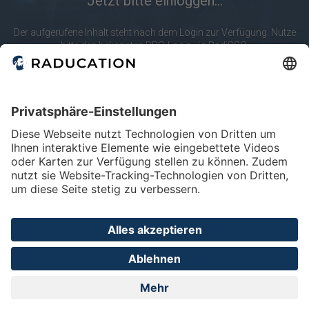
Jetzt bitte einloggen...
10
20
merken
Der aufgerufene Inhalt steht nach dem Login zur Verfügung. Nutze
bitte den bekannten DRG-Login via RadiSSO.
Körperregionen
RadiSSO
Login-Info
Abdomen
Lunge & Pleura
Mamma
Modalitäten
Angio
CT
Mammo
Home
FAQ
Impressum
Datenschutz
Privatsphäre - Einstellungen