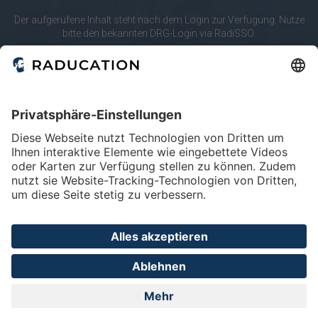
10
20
merken
Der aufgerufene Inhalt steht nach dem Login zur Verfügung. Nutze
bitte den bekannten DRG-Login via RadiSSO.
Körperregionen
RadiSSO
Login-Info
Abdomen
Lunge & Pleura
Mamma
Modalitäten
Angio
CT
Mammo
Home
FAQ
Impressum
Datenschutz
Privatsphäre - Einstellungen