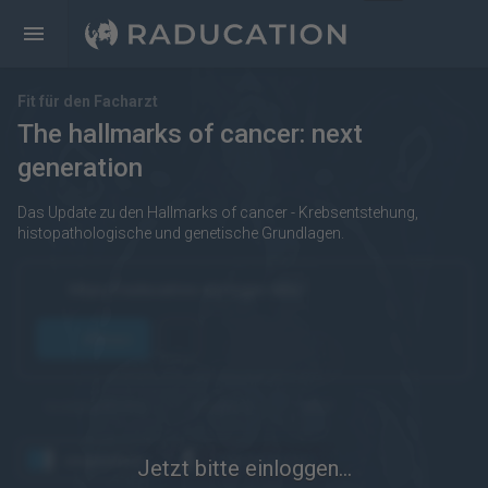
Fit für den Facharzt
The hallmarks of cancer: next
generation
Das Update zu den Hallmarks of cancer - Krebsentstehung,
histopathologische und genetische Grundlagen.
https://raducation.de/login-info/
öffnen
kostenpflichtig
Englisch
eRef
angesehen
wiederholen
Jetzt bitte einloggen...