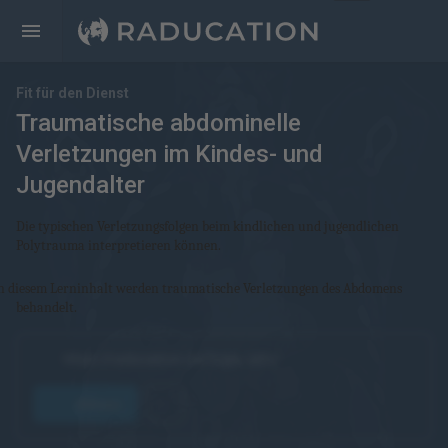
Fit für den Dienst
Traumatische abdominelle
Verletzungen im Kindes- und
Jugendalter
Die typischen Verletzungsfolgen beim kindlichen und jugendlichen
Polytrauma interpretieren können.
n diesem Lerninhalt werden traumatische Verletzungen des Abdomens
behandelt.
https://raducation.de/login-info/
öffnen