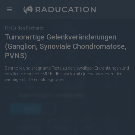
Fit für den Facharzt
Tumorartige Gelenkveränderungen
(Ganglion, Synoviale Chondromatose,
PVNS)
Sehr tolle und prägnante Texte zu den jeweiligen Erkrankungen und
exzellente markierte MR-Bildbeispiele mit Querverweisen zu den
wichtigen Differentialdiagnosen.
https://raducation.de/login-info/
öffnen
kostenpflichtig
Englisch
eRef