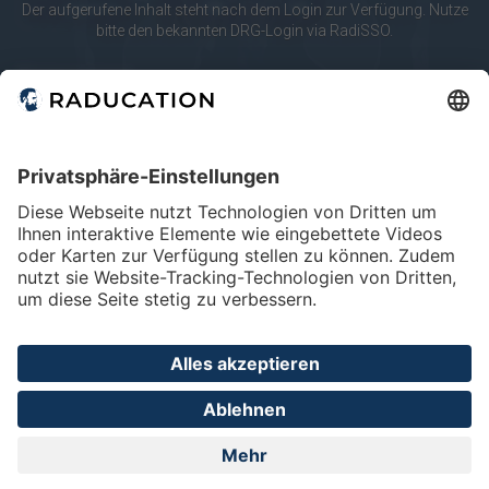
10
20
merken
Der aufgerufene Inhalt steht nach dem Login zur Verfügung. Nutze
bitte den bekannten DRG-Login via RadiSSO.
Körperregionen
RadiSSO
Login-Info
Abdomen
Lunge & Pleura
Mamma
Modalitäten
Angio
CT
Mammo
Home
FAQ
Impressum
Datenschutz
Privatsphäre - Einstellungen