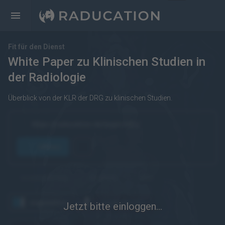
Fit für den Dienst
White Paper zu Klinischen Studien in
der Radiologie
Überblick von der KLR der DRG zu klinischen Studien.
https://raducation.de/login-info/
öffnen
kostenpflichtig
Englisch
eRef
angesehen
wiederholen
Jetzt bitte einloggen...