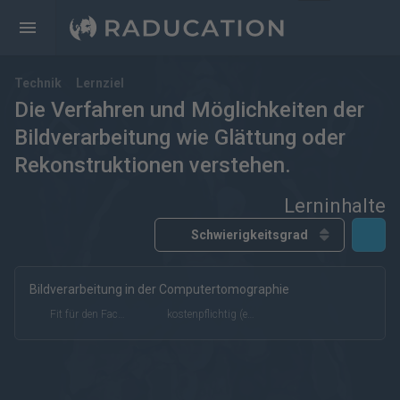
Technik
Lernziel
Die Verfahren und Möglichkeiten der
Bildverarbeitung wie Glättung oder
Rekonstruktionen verstehen.
Lerninhalte
Bildverarbeitung in der Computertomographie
kostenfrei
kostenpflichtig
Deutsch
Englisch
Fit für den Facharzt
kostenpflichtig (eRef)
eRef