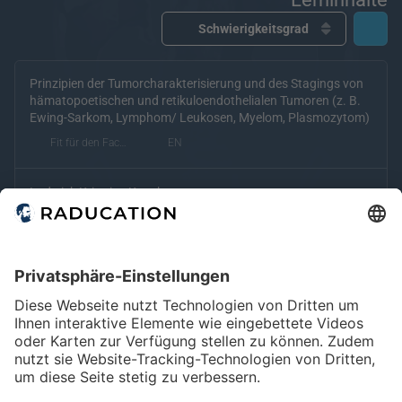
Prinzipien der Tumorcharakterisierung und des Stagings von
kostenfrei
kostenpflichtig
Deutsch
Englisch
hämatopoetischen und retikuloendothelialen Tumoren (z. B.
Ewing-Sarkom, Lymphom/ Leukosen, Myelom, Plasmozytom)
eRef
Fit für den Facharzt
EN
Lodwick Kriterien Knochentumoren
Fit für den Dienst
Bildgebung des Multiplen Myeloms
Fit für den Facharzt
kostenpflichtig (eRef)
Diagnostik des Multiplen Myeloms
Fit für den Facharzt