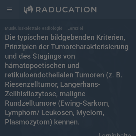
Muskuloskelettale Radiologie
Lernziel
Die typischen bildgebenden Kriterien,
Prinzipien der Tumorcharakterisierung
und des Stagings von
hämatopoetischen und
retikuloendothelialen Tumoren (z. B.
Riesenzelltumor, Langerhans-
Zellhistiozytose, maligne
Rundzelltumore (Ewing-Sarkom,
Lymphom/ Leukosen, Myelom,
Plasmozytom) kennen.
Lerninhalte