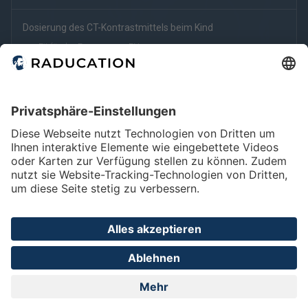
Dosierung des CT-Kontrastmittels beim Kind
Fit für den Facharzt
EN
Konstrastmittelrechner (mg/ml/kg) KM Sherpa
Fit für den Dienst
Home
FAQ
Impressum
Datenschutz
Privatsphäre - Einstellungen