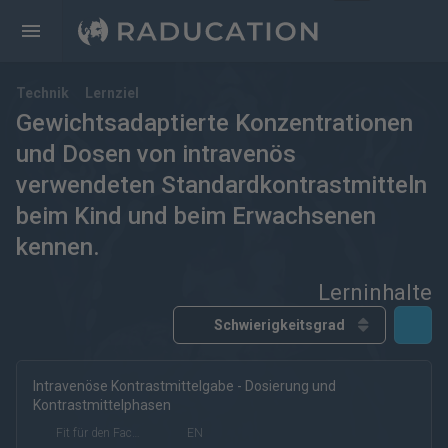
Technik
Lernziel
Gewichtsadaptierte Konzentrationen
und Dosen von intravenös
verwendeten Standardkontrastmitteln
beim Kind und beim Erwachsenen
kennen.
Lerninhalte
Intravenöse Kontrastmittelgabe - Dosierung und
kostenfrei
kostenpflichtig
Deutsch
Englisch
Kontrastmittelphasen
eRef
Fit für den Facharzt
EN