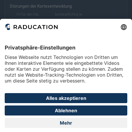
Störungen der Kortexentwicklung
Fit für den Facharzt
kostenpflichtig (eRef)
Home
FAQ
Impressum
Datenschutz
Privatsphäre - Einstellungen