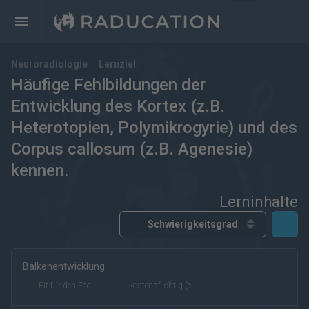
Neuroradiologie
Lernziel
Häufige Fehlbildungen der
Entwicklung des Kortex (z.B.
Heterotopien, Polymikrogyrie) und des
Corpus callosum (z.B. Agenesie)
kennen.
Lerninhalte
Balkenentwicklung
kostenfrei
kostenpflichtig
Deutsch
Englisch
Fit für den Facharzt
kostenpflichtig (eRef)
eRef