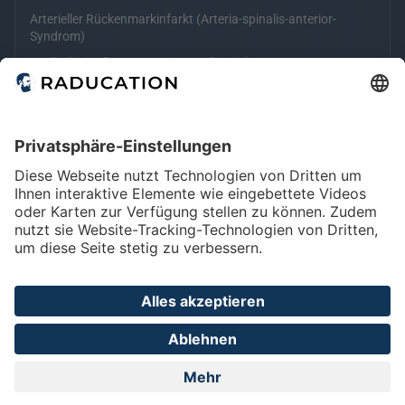
Arterieller Rückenmarkinfarkt (Arteria-spinalis-anterior-
Syndrom)
Fit für den Facharzt
kostenpflichtig (eRef)
Home
FAQ
Impressum
Datenschutz
Privatsphäre - Einstellungen