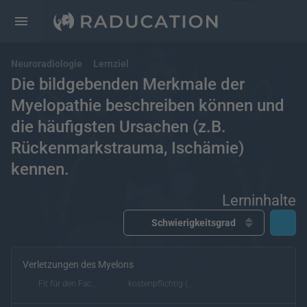
Neuroradiologie
Lernziel
Die bildgebenden Merkmale der
Myelopathie beschreiben können und
die häufigsten Ursachen (z.B.
Rückenmarkstrauma, Ischämie)
kennen.
Lerninhalte
Verletzungen des Myelons
kostenfrei
kostenpflichtig
Deutsch
Englisch
Fit für den Facharzt
kostenpflichtig (eRef)
eRef