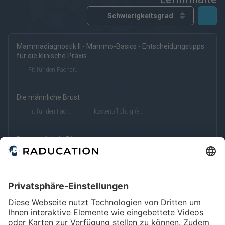
Mammadiagnostik II - Mammo-Basics - Entscheidungstipps
kostenfrei
kostenpflichtig
Deutsch
Englisch
für die klinische Praxis
eRef
Fit für den Facharzt
Die männliche Brust
Fit für den Facharzt
kostenpflichtig (eRef)
Benigne fokale Fibrose
Fit für den Facharzt
kostenpflichtig (eRef)
Veränderungen während der Schwangerschaft und Stillzeit
Fit für den Facharzt
kostenpflichtig (eRef)
Giant Fibroadenoma