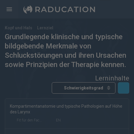
Kopf und Hals
Lernziel
Grundlegende klinische und typische
bildgebende Merkmale von
Schluckstörungen und ihren Ursachen
sowie Prinzipien der Therapie kennen.
Lerninhalte
Kompartimentanatomie und typische Pathologien auf Höhe
kostenfrei
kostenpflichtig
Deutsch
Englisch
des Larynx
eRef
Fit für den Facharzt
EN