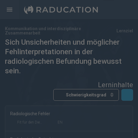
Kommunikation und interdisziplinäre
Lernziel
Zusammenarbeit
Sich Unsicherheiten und möglicher
Fehlinterpretationen in der
radiologischen Befundung bewusst
sein.
Lerninhalte
Radiologische Fehler
kostenfrei
kostenpflichtig
Deutsch
Englisch
Fit für den Dienst
EN
eRef