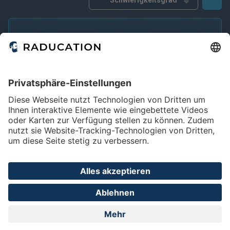
kostenfrei
kostenpflichtig
Deutsch
Englisch
eRef
Die Recherche lieferte leider kein Ergebnis.
Bitte den Filter anpassen.
Home
FAQ
Impressum
Datenschutz
Privatsphäre - Einstellungen