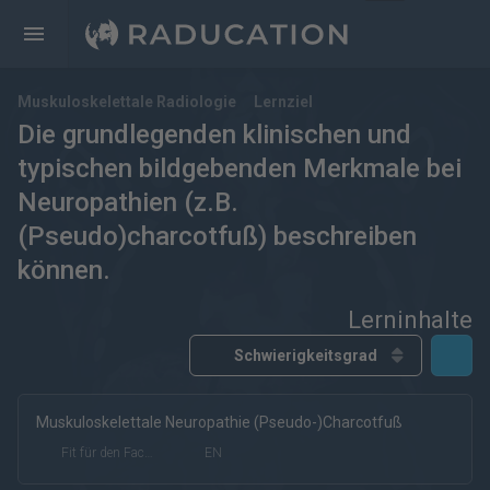
Muskuloskelettale Radiologie
Lernziel
Die grundlegenden klinischen und
typischen bildgebenden Merkmale bei
Neuropathien (z.B.
(Pseudo)charcotfuß) beschreiben
können.
Lerninhalte
Muskuloskelettale Neuropathie (Pseudo-)Charcotfuß
kostenfrei
kostenpflichtig
Deutsch
Englisch
Fit für den Facharzt
EN
eRef