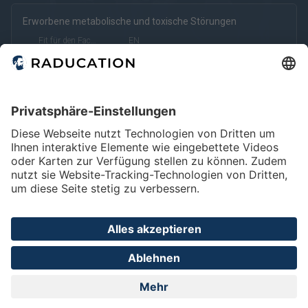
Erworbene metabolische und toxische Störungen
kostenfrei
kostenpflichtig
Deutsch
Englisch
Fit für den Facharzt
EN
eRef
Home
FAQ
Impressum
Datenschutz
Privatsphäre - Einstellungen