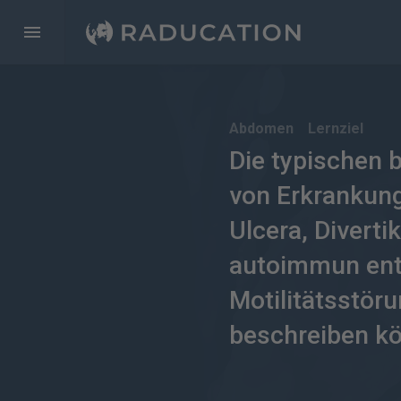
Abdomen
Lernziel
Die typischen 
von Erkrankun
Ulcera, Diverti
autoimmun ent
Motilitätsstör
beschreiben k