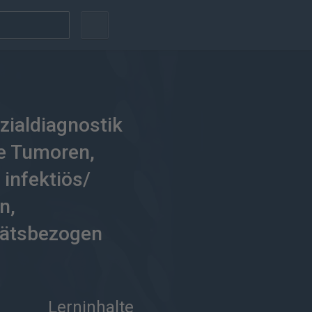
zialdiagnostik
e Tumoren,
 infektiös/
n,
itätsbezogen
Lerninhalte