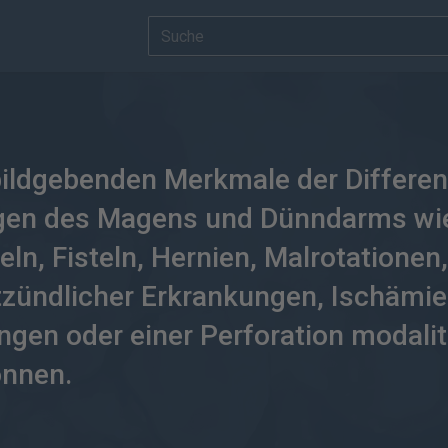
bildgebenden Merkmale der Differen
gen des Magens und Dünndarms wi
keln, Fisteln, Hernien, Malrotationen,
zündlicher Erkrankungen, Ischämie
ungen oder einer Perforation modal
önnen.