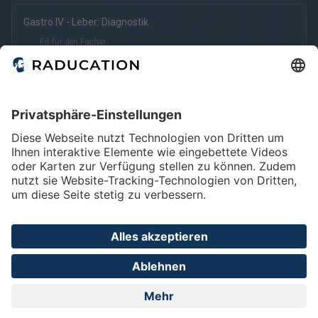
Gastro IV - Leber: Diagnostik
kostenfrei
kostenpflichtig
Deutsch
Englisch
Fit für den Facharzt
eRef
Diffuse Leberparenchymveränderungen
Fit für den Dienst
kostenpflichtig (eRef)
Home
FAQ
Impressum
Datenschutz
Privatsphäre - Einstellungen