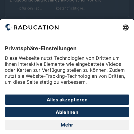
Bildgebende Diagnostik gynäkologischer Notfälle
kostenfrei
kostenpflichtig
Deutsch
Englisch
Fit für den Facharzt
kostenpflichtig (eRef)
eRef
Home
FAQ
Impressum
Datenschutz
Privatsphäre - Einstellungen