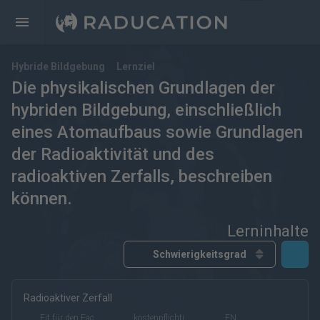
Hybride Bildgebung
Lernziel
Die physikalischen Grundlagen der
hybriden Bildgebung, einschließlich
eines Atomaufbaus sowie Grundlagen
der Radioaktivität und des
radioaktiven Zerfalls, beschreiben
können.
Lerninhalte
Radioaktiver Zerfall
kostenfrei
kostenpflichtig
Deutsch
Englisch
Fit für den Facharzt
kostenpflichtig (eRef)
EN