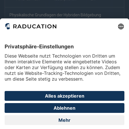
eRef
Physikalische Grundlagen der Hybriden Bildgebung
Fit für den Facharzt
kostenpflichtig (eRef)
Home
FAQ
Impressum
Datenschutz
Privatsphäre - Einstellungen