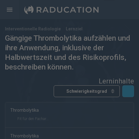
Interventionelle Radiologie
Lernziel
Gängige Thrombolytika aufzählen und
ihre Anwendung, inklusive der
Halbwertszeit und des Risikoprofils,
beschreiben können.
Lerninhalte
Thrombolytika
kostenfrei
kostenpflichtig
Deutsch
Englisch
Fit für den Facharzt
eRef
Thrombolytika