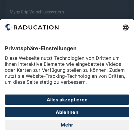
Mynx Grip Verschlusssystem
Angio Seal anwenden
Fit für den Facharzt
Verschluss der Punktionsstelle
Home
FAQ
Impressum
Datenschutz
Privatsphäre - Einstellungen