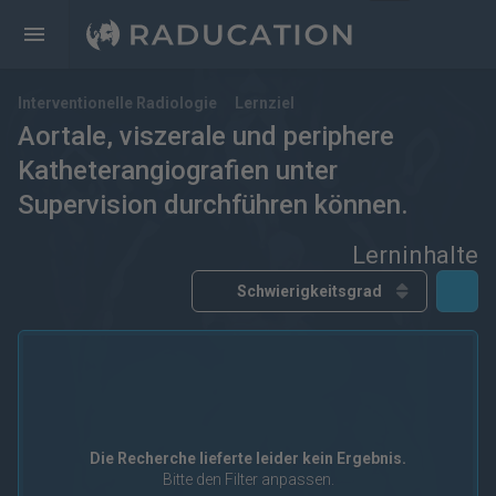
Interventionelle Radiologie
Lernziel
Aortale, viszerale und periphere
Katheterangiografien unter
Supervision durchführen können.
Lerninhalte
kostenfrei
kostenpflichtig
Deutsch
Englisch
eRef
Die Recherche lieferte leider kein Ergebnis.
Bitte den Filter anpassen.