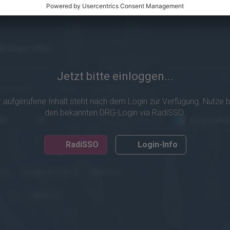
de/login-info/
Jetzt bitte einloggen...
Englisch
eRef
 aufgerufene Inhalt steht nach dem Login zur Verfügung. Nutze b
den bekannten DRG-Login via RadiSSO.
10
20
angesehe
RadiSSO
Login-Info
en
Lunge & Pleura
Mamma
CT
Mammo