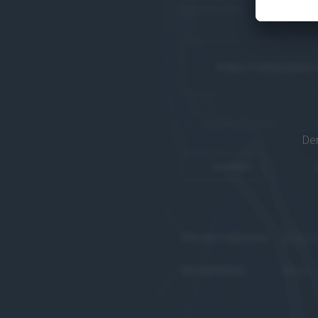
beantwortet.
https://raducation.
kostenpflichtig
Der
merken
Körperregionen
Abdom
Modalitäten
Angio