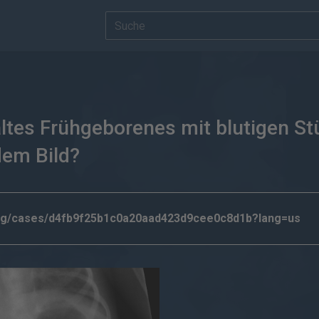
ltes Frühgeborenes mit blutigen St
dem Bild?
.org/cases/d4fb9f25b1c0a20aad423d9cee0c8d1b?lang=us