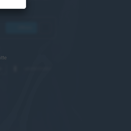
öffnen
itte
n
wiederholen