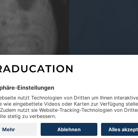
 hat das Weiterbildungs­curriculum Radiologie entwickelt, um di
terstützen. Mit Raducation steht nun eine Plattform bereit, die z