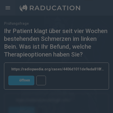
Prüfungsfrage
Ihr Patient klagt über seit vier Wochen
bestehenden Schmerzen im linken
Bein. Was ist Ihr Befund, welche
Therapieoptionen haben Sie?
https://radiopaedia.org/cases/4406d1011de9ada818f46836d6f2f488/play?lang=us
öffnen
https://raducation.de/login-info/
öffnen