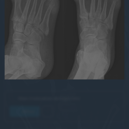
https://raducation.de/login-info/
öffnen