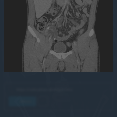
https://raducation.de/login-info/
öffnen