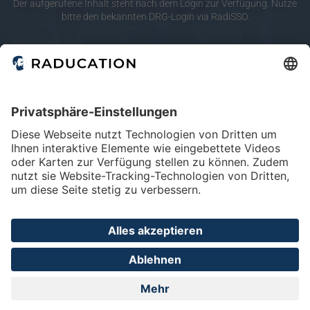
10
20
merken
Der aufgerufene Inhalt steht nach dem Login zur Verfügung. Nutze
bitte den bekannten DRG-Login via RadiSSO.
Körperregionen
RadiSSO
Login-Info
Abdomen
Lunge & Pleura
Mamma
Modalitäten
Angio
CT
Mammo
Home
FAQ
Impressum
Datenschutz
Privatsphäre - Einstellungen