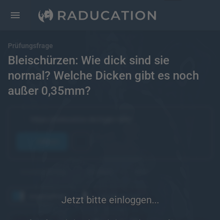
Prüfungsfrage
Bleischürzen: Wie dick sind sie
normal? Welche Dicken gibt es noch
außer 0,35mm?
https://raducation.de/login-info/
öffnen
kostenpflichtig
Englisch
eRef
angesehen
wiederholen
Jetzt bitte einloggen...