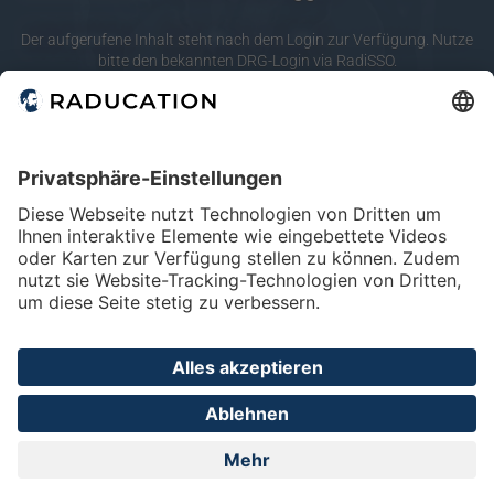
10
20
merken
Der aufgerufene Inhalt steht nach dem Login zur Verfügung. Nutze
bitte den bekannten DRG-Login via RadiSSO.
Körperregionen
RadiSSO
Login-Info
Abdomen
Lunge & Pleura
Mamma
Modalitäten
Angio
CT
Mammo
Home
FAQ
Impressum
Datenschutz
Privatsphäre - Einstellungen