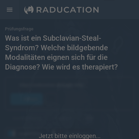
Prüfungsfrage
Was ist ein Subclavian-Steal-
Syndrom? Welche bildgebende
Modalitäten eignen sich für die
Diagnose? Wie wird es therapiert?
https://raducation.de/login-info/
öffnen
kostenpflichtig
Englisch
eRef
angesehen
wiederholen
Jetzt bitte einloggen...