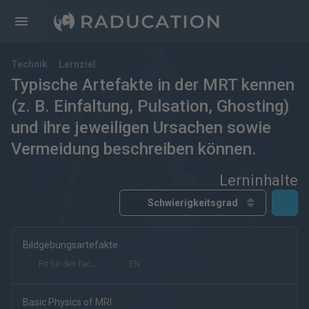
Technik
Lernziel
Typische Artefakte in der MRT kennen
(z. B. Einfaltung, Pulsation, Ghosting)
und ihre jeweiligen Ursachen sowie
Vermeidung beschreiben können.
Lerninhalte
Bildgebungsartefakte
kostenfrei
kostenpflichtig
Deutsch
Englisch
Fit für den Facharzt
EN
eRef
Basic Physics of MRI