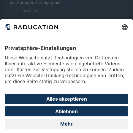
der Computertomographie
Fit für den Dienst
Intravenöse Kontrastmittelgabe - Dosierung und
Kontrastmittelphasen
Fit für den Facharzt
EN
Home
FAQ
Impressum
Datenschutz
Privatsphäre - Einstellungen