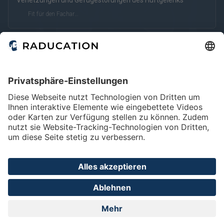
Verletzungen und Gefügestörungen des Hüftgelenks
kostenfrei
kostenpflichtig
Deutsch
Englisch
Fit für den Facharzt
eRef
Home
FAQ
Impressum
Datenschutz
Privatsphäre - Einstellungen