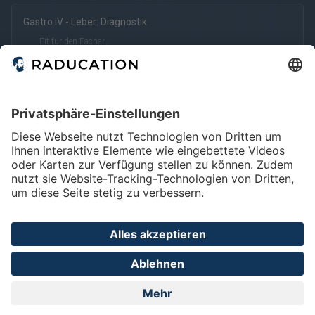
Gastro IV - Leber: Diagnostik
kostenfrei
kostenpflichtig
Deutsch
Englisch
Fit für den Facharzt
eRef
Gastro V - Leber: Therapie
Fit für den Facharzt
Gastro VI - Leber: Follow-up
Fit für den Facharzt
Home
FAQ
Impressum
Datenschutz
Privatsphäre - Einstellungen