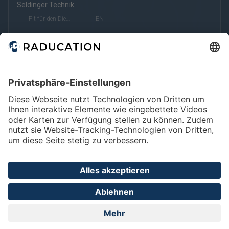
Seldinger Technik
Fit für den Dienst
EN
Gefäßzugänge und Verschlusssysteme in der Behandlung
der peripheren arteriellen Verschlusskrankheit (pAVK)
Fit für den Dienst
Home
FAQ
Impressum
Datenschutz
Privatsphäre - Einstellungen