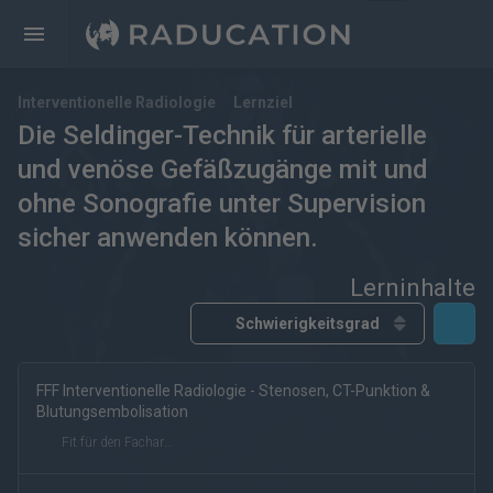
Interventionelle Radiologie
Lernziel
Die Seldinger-Technik für arterielle
und venöse Gefäßzugänge mit und
ohne Sonografie unter Supervision
sicher anwenden können.
Lerninhalte
FFF Interventionelle Radiologie - Stenosen, CT-Punktion &
kostenfrei
kostenpflichtig
Deutsch
Englisch
Blutungsembolisation
eRef
Fit für den Facharzt